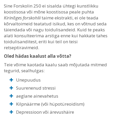
Sine Forskolin 250 ei sisalda ühtegi kunstlikku
koostisosa või mõne koostisosa peale puhta
Kirinõges forskohlii
taime ekstrakti, ei ole teada
kõrvaltoimeid teatatud isikud, kes on võtnud seda
täiendada või nagu toidulisandeid. Kuid te peaks
alati konsulteerima arstiga enne kui hakkate tahes
toidulisanditest, eriti kui teil on teisi
retseptiravimeid.
Oled hädas kaalust alla võtta?
Teie võime kaotada kaalu saab mõjutada mitmed
tegurid, sealhulgas:
Unepuudus
Suurenenud stressi
aeglane ainevahetus
Kilpnäärme (või hüpotüreoidism)
Depressioon või ärevushäire