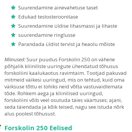
Suurendamine ainevahetuse taset
Edukad testosteroonitase
Suurendamine üldise lihasmassi ja lihaste
suurendamine ringlusse
Parandada üldist tervist ja heaolu mõiste
Miinused:
Suur puudus Forskolin 250 on vähene
põhjalik kliiniliste uuringute ühendatud tõhusus
forskoliini kaalukaotus ravimtaim. Tootjad pakuvad
mitmeid väikesi uuringud, mis on tehtud, kuid oma
väiksuse tõttu ei tohiks neid võtta vastuvaidlemata
tõde. Rohkem aega ja kliinilised uuringud,
forskoliini võib veel osutuda täies väärtuses; ajani,
seda täiendada ja kõik teised, nagu see istuda nõrk
alus poolest tõhusust.
Forskolin 250 Eelised