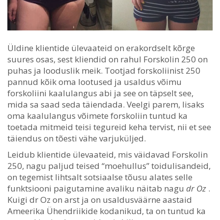
Üldine klientide ülevaateid on erakordselt kõrge
suures osas, sest kliendid on rahul Forskolin 250 on
puhas ja looduslik meik. Tootjad forskoliinist 250
pannud kõik oma lootused ja usaldus võimu
forskoliini kaalulangus abi ja see on täpselt see,
mida sa saad seda täiendada. Veelgi parem, lisaks
oma kaalulangus võimete forskoliin tuntud ka
toetada mitmeid teisi tegureid keha tervist, nii et see
täiendus on tõesti vähe varjuküljed.
Leidub klientide ülevaateid, mis väidavad Forskolin
250, nagu paljud teised “moehullus” toidulisandeid,
on tegemist lihtsalt sotsiaalse tõusu alates selle
funktsiooni paigutamine avaliku näitab nagu
dr Oz
.
Kuigi dr Oz on arst ja on usaldusväärne aastaid
Ameerika Ühendriikide kodanikud, ta on tuntud ka