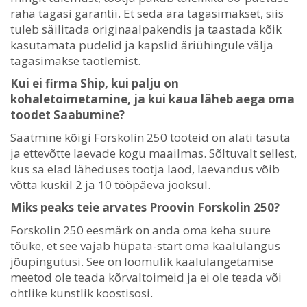
raha tagasi garantii. Et seda ära tagasimakset, siis
tuleb säilitada originaalpakendis ja taastada kõik
kasutamata pudelid ja kapslid äriühingule välja
tagasimakse taotlemist.
Kui ei firma Ship, kui palju on
kohaletoimetamine, ja kui kaua läheb aega oma
toodet Saabumine?
Saatmine kõigi Forskolin 250 tooteid on alati tasuta
ja ettevõtte laevade kogu maailmas. Sõltuvalt sellest,
kus sa elad läheduses tootja laod, laevandus võib
võtta kuskil 2 ja 10 tööpäeva jooksul.
Miks peaks teie arvates Proovin Forskolin 250?
Forskolin 250 eesmärk on anda oma keha suure
tõuke, et see vajab hüpata-start oma kaalulangus
jõupingutusi. See on loomulik kaalulangetamise
meetod ole teada kõrvaltoimeid ja ei ole teada või
ohtlike kunstlik koostisosi.