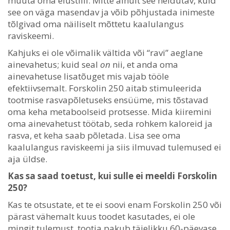
muuta oma elustiili. Mitte ainult see heidutav, kuid
see on väga masendav ja võib põhjustada inimeste
tõlgivad oma näiliselt mõttetu kaalulangus
raviskeemi.
Kahjuks ei ole võimalik vältida või “ravi” aeglane
ainevahetus; kuid seal
on
nii, et anda oma
ainevahetuse lisatõuget mis vajab tööle
efektiivsemalt. Forskolin 250 aitab stimuleerida
tootmise rasvapõletuseks ensüüme, mis tõstavad
oma keha metaboolseid protsesse. Mida kiiremini
oma ainevahetust töötab, seda rohkem kaloreid ja
rasva, et keha saab põletada. Lisa see oma
kaalulangus raviskeemi ja siis ilmuvad tulemused ei
aja üldse.
Kas sa saad toetust, kui sulle ei meeldi Forskolin
250?
Kas te otsustate, et te ei soovi enam Forskolin 250 või
pärast vähemalt kuus toodet kasutades, ei ole
mingit tulemust, tootja pakub täielikku 60-päevase