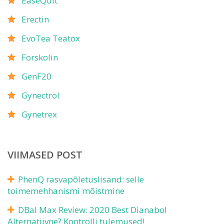
EaseQuit
Erectin
EvoTea Teatox
Forskolin
GenF20
Gynectrol
Gynetrex
VIIMASED POST
PhenQ rasvapõletuslisand: selle
toimemehhanismi mõistmine
DBaI Max Review: 2020 Best Dianabol
Alternatiivne? Kontrolli tulemused!