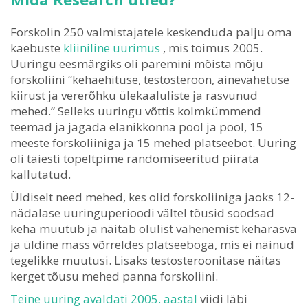
Forskolin 250 valmistajatele keskenduda palju oma
kaebuste
kliiniline uurimus
, mis toimus 2005.
Uuringu eesmärgiks oli paremini mõista mõju
forskoliini “kehaehituse, testosteroon, ainevahetuse
kiirust ja vererõhku ülekaaluliste ja rasvunud
mehed.” Selleks uuringu võttis kolmkümmend
teemad ja jagada elanikkonna pool ja pool, 15
meeste forskoliiniga ja 15 mehed platseebot. Uuring
oli täiesti topeltpime randomiseeritud piirata
kallutatud.
Üldiselt need mehed, kes olid forskoliiniga jaoks 12-
nädalase uuringuperioodi vältel tõusid soodsad
keha muutub ja näitab olulist vähenemist keharasva
ja üldine mass võrreldes platseeboga, mis ei näinud
tegelikke muutusi. Lisaks testosteroonitase näitas
kerget tõusu mehed panna forskoliini.
Teine uuring avaldati 2005. aastal
viidi läbi