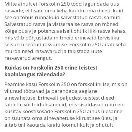
Mitte ainult ei Forskolin 250 tööd lagundada uus
rasvade, et lisate oma keha kaudu oma dieeti, kuid
see on tõhus rünnakuid salvestatud rasva, samuti.
Salvestatud rasva ja vistseraalse rasva on mõned
kõige püsiv ja potentsiaalselt ohtlik liiki rasva kehas,
mis võib põhjustada mitmeid erinevaid tervisliku
seisundi seotud rasvumise. Forskolin 250 aitab keha
murda need rasvavarud ja takistada uute
rasvavarud arengut.
Kuidas on Forskolin 250 erine teistest
kaalulangus täiendada?
Peamine kasu Forskolin 250 on forskoliini ise, mis on
vilunud töötavad ja parandada aeglane
ainevahetuse. Erinevalt paljudest teistest dieedi
tablette või toidulisandeid, mis sisaldavad mitmeid
küsitav koostisosade Forskolin 250 ainus ülesanne
on suunata oma ainevahetuse kiirust see üles, ja
aitab teil kaotada kaalu loomulikult ja ohutult.