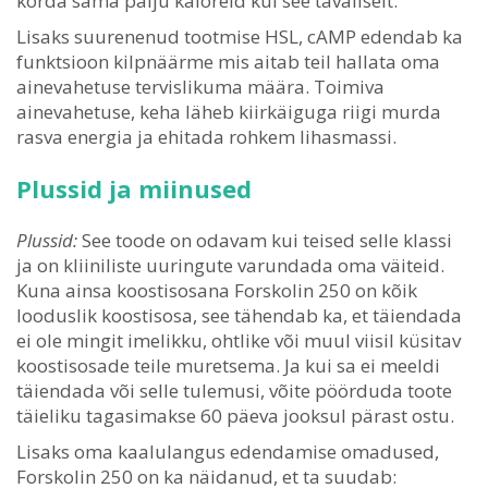
korda sama palju kaloreid kui see tavaliselt.
Lisaks suurenenud tootmise HSL, cAMP edendab ka
funktsioon kilpnäärme mis aitab teil hallata oma
ainevahetuse tervislikuma määra. Toimiva
ainevahetuse, keha läheb kiirkäiguga riigi murda
rasva energia ja ehitada rohkem lihasmassi.
Plussid ja miinused
Plussid:
See toode on odavam kui teised selle klassi
ja on kliiniliste uuringute varundada oma väiteid.
Kuna ainsa koostisosana Forskolin 250 on kõik
looduslik koostisosa, see tähendab ka, et täiendada
ei ole mingit imelikku, ohtlike või muul viisil küsitav
koostisosade teile muretsema. Ja kui sa ei meeldi
täiendada või selle tulemusi, võite pöörduda toote
täieliku tagasimakse 60 päeva jooksul pärast ostu.
Lisaks oma kaalulangus edendamise omadused,
Forskolin 250 on ka näidanud, et ta suudab: