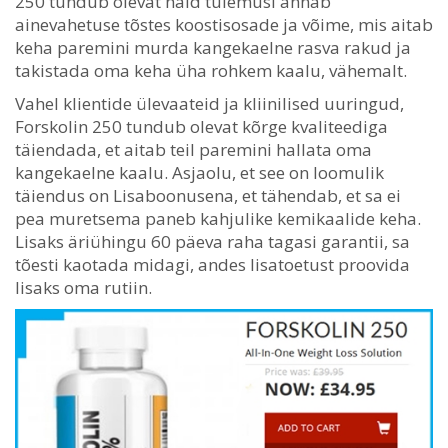
250 tundub olevat häid tulemusi annab
ainevahetuse tõstes koostisosade ja võime, mis aitab
keha paremini murda kangekaelne rasva rakud ja
takistada oma keha üha rohkem kaalu, vähemalt.
Vahel klientide ülevaateid ja kliinilised uuringud,
Forskolin 250 tundub olevat kõrge kvaliteediga
täiendada, et aitab teil paremini hallata oma
kangekaelne kaalu. Asjaolu, et see on loomulik
täiendus on Lisaboonusena, et tähendab, et sa ei
pea muretsema paneb kahjulike kemikaalide keha.
Lisaks äriühingu 60 päeva raha tagasi garantii, sa
tõesti kaotada midagi, andes lisatoetust proovida
lisaks oma rutiin.