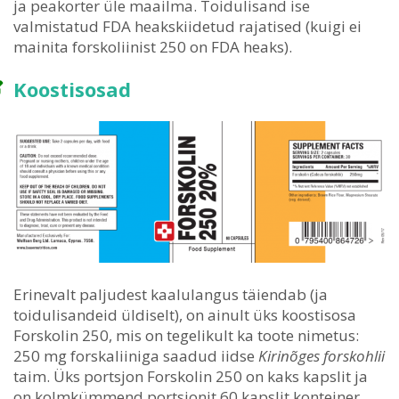
ja peakorter üle maailma. Toidulisand ise
valmistatud FDA heakskiidetud rajatised (kuigi ei
mainita forskoliinist 250 on FDA heaks).
Koostisosad
Erinevalt paljudest kaalulangus täiendab (ja
toidulisandeid üldiselt), on ainult üks koostisosa
Forskolin 250, mis on tegelikult ka toote nimetus:
250 mg forskaliiniga saadud iidse
Kirinõges forskohlii
taim. Üks portsjon Forskolin 250 on kaks kapslit ja
on kolmkümmend portsjonit 60 kapslit konteiner.