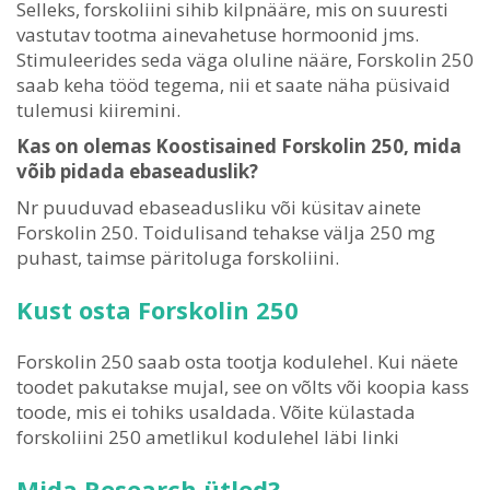
Selleks, forskoliini sihib kilpnääre, mis on suuresti
vastutav tootma ainevahetuse hormoonid jms.
Stimuleerides seda väga oluline nääre, Forskolin 250
saab keha tööd tegema, nii et saate näha püsivaid
tulemusi kiiremini.
Kas on olemas Koostisained Forskolin 250, mida
võib pidada ebaseaduslik?
Nr puuduvad ebaseadusliku või küsitav ainete
Forskolin 250. Toidulisand tehakse välja 250 mg
puhast, taimse päritoluga forskoliini.
Kust osta Forskolin 250
Forskolin 250 saab osta tootja kodulehel. Kui näete
toodet pakutakse mujal, see on võlts või koopia kass
toode, mis ei tohiks usaldada. Võite külastada
forskoliini 250 ametlikul kodulehel läbi linki
Mida Research ütled?