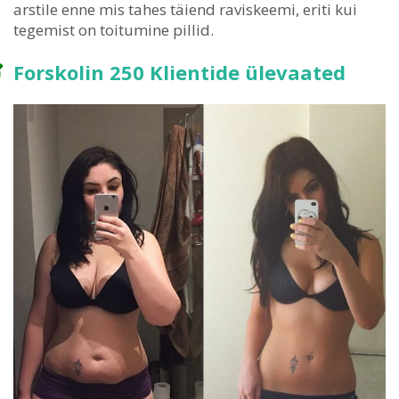
arstile enne mis tahes täiend raviskeemi, eriti kui
tegemist on toitumine pillid.
Forskolin 250 Klientide ülevaated