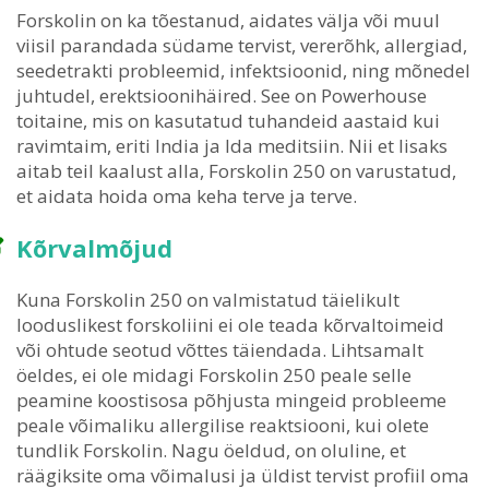
Forskolin on ka tõestanud, aidates välja või muul
viisil parandada südame tervist, vererõhk, allergiad,
seedetrakti probleemid, infektsioonid, ning mõnedel
juhtudel, erektsioonihäired. See on Powerhouse
toitaine, mis on kasutatud tuhandeid aastaid kui
ravimtaim, eriti India ja Ida meditsiin. Nii et lisaks
aitab teil kaalust alla, Forskolin 250 on varustatud,
et aidata hoida oma keha terve ja terve.
Kõrvalmõjud
Kuna Forskolin 250 on valmistatud täielikult
looduslikest forskoliini ei ole teada kõrvaltoimeid
või ohtude seotud võttes täiendada. Lihtsamalt
öeldes, ei ole midagi Forskolin 250 peale selle
peamine koostisosa põhjusta mingeid probleeme
peale võimaliku allergilise reaktsiooni, kui olete
tundlik Forskolin. Nagu öeldud, on oluline, et
räägiksite oma võimalusi ja üldist tervist profiil oma