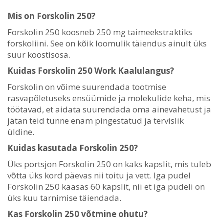
Mis on Forskolin 250?
Forskolin 250 koosneb 250 mg taimeekstraktiks
forskoliini. See on kõik loomulik täiendus ainult üks
suur koostisosa.
Kuidas Forskolin 250 Work Kaalulangus?
Forskolin on võime suurendada tootmise
rasvapõletuseks ensüümide ja molekulide keha, mis
töötavad, et aidata suurendada oma ainevahetust ja
jätan teid tunne enam pingestatud ja tervislik
üldine.
Kuidas kasutada Forskolin 250?
Üks portsjon Forskolin 250 on kaks kapslit, mis tuleb
võtta üks kord päevas nii toitu ja vett. Iga pudel
Forskolin 250 kaasas 60 kapslit, nii et iga pudeli on
üks kuu tarnimise täiendada.
Kas Forskolin 250 võtmine ohutu?