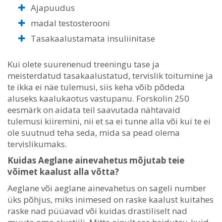
Ajapuudus
madal testosterooni
Tasakaalustamata insuliinitase
Kui olete suurenenud treeningu tase ja
meisterdatud tasakaalustatud, tervislik toitumine ja
te ikka ei näe tulemusi, siis keha võib põdeda
aluseks kaalukaotus vastupanu. Forskolin 250
eesmärk on aidata teil saavutada nähtavaid
tulemusi kiiremini, nii et sa ei tunne alla või kui te ei
ole suutnud teha seda, mida sa pead olema
tervislikumaks.
Kuidas Aeglane ainevahetus mõjutab teie
võimet kaalust alla võtta?
Aeglane või aeglane ainevahetus on sageli number
üks põhjus, miks inimesed on raske kaalust kuitahes
raske nad püüavad või kuidas drastiliselt nad