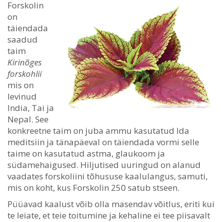
Forskolin
on
täiendada
saadud
taim
Kirinõges
forskohlii
mis on
levinud
India, Tai ja
Nepal. See
konkreetne taim on juba ammu kasutatud Ida
meditsiin ja tänapäeval on täiendada vormi selle
taime on kasutatud astma, glaukoom ja
südamehaigused. Hiljutised uuringud on alanud
vaadates forskoliini tõhususe kaalulangus, samuti,
mis on koht, kus Forskolin 250 satub stseen.
Püüavad kaalust võib olla masendav võitlus, eriti kui
te leiate, et teie toitumine ja kehaline ei tee piisavalt