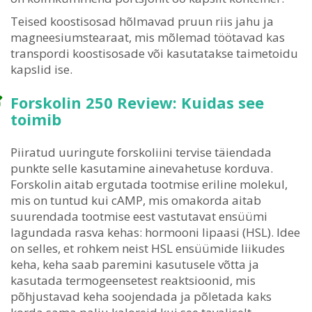
Teised koostisosad hõlmavad pruun riis jahu ja
magneesiumstearaat, mis mõlemad töötavad kas
transpordi koostisosade või kasutatakse taimetoidu
kapslid ise.
Forskolin 250 Review: Kuidas see
toimib
Piiratud uuringute forskoliini tervise täiendada
punkte selle kasutamine ainevahetuse korduva.
Forskolin aitab ergutada tootmise eriline molekul,
mis on tuntud kui cAMP, mis omakorda aitab
suurendada tootmise eest vastutavat ensüümi
lagundada rasva kehas: hormooni lipaasi (HSL). Idee
on selles, et rohkem neist HSL ensüümide liikudes
keha, keha saab paremini kasutusele võtta ja
kasutada termogeensetest reaktsioonid, mis
põhjustavad keha soojendada ja põletada kaks