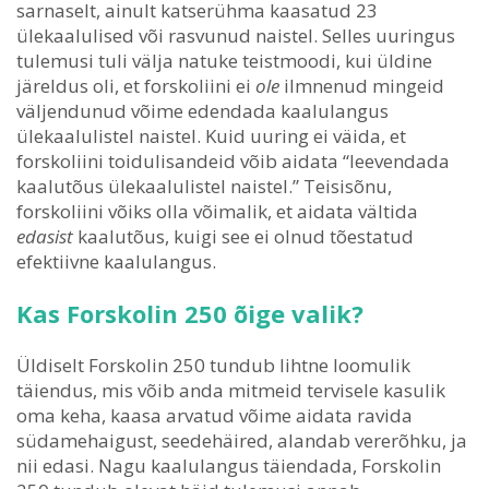
sarnaselt, ainult katserühma kaasatud 23
ülekaalulised või rasvunud naistel. Selles uuringus
tulemusi tuli välja natuke teistmoodi, kui üldine
järeldus oli, et forskoliini ei
ole
ilmnenud mingeid
väljendunud võime edendada kaalulangus
ülekaalulistel naistel. Kuid uuring ei väida, et
forskoliini toidulisandeid võib aidata “leevendada
kaalutõus ülekaalulistel naistel.” Teisisõnu,
forskoliini võiks olla võimalik, et aidata vältida
edasist
kaalutõus, kuigi see ei olnud tõestatud
efektiivne kaalulangus.
Kas Forskolin 250 õige valik?
Üldiselt Forskolin 250 tundub lihtne loomulik
täiendus, mis võib anda mitmeid tervisele kasulik
oma keha, kaasa arvatud võime aidata ravida
südamehaigust, seedehäired, alandab vererõhku, ja
nii edasi. Nagu kaalulangus täiendada, Forskolin