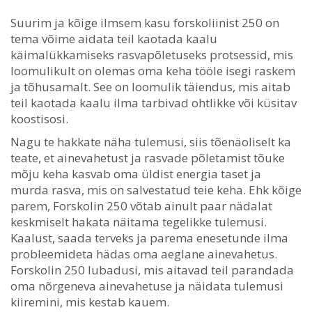
Suurim ja kõige ilmsem kasu forskoliinist 250 on
tema võime aidata teil kaotada kaalu
käimalükkamiseks rasvapõletuseks protsessid, mis
loomulikult on olemas oma keha tööle isegi raskem
ja tõhusamalt. See on loomulik täiendus, mis aitab
teil kaotada kaalu ilma tarbivad ohtlikke või küsitav
koostisosi.
Nagu te hakkate näha tulemusi, siis tõenäoliselt ka
teate, et ainevahetust ja rasvade põletamist tõuke
mõju keha kasvab oma üldist energia taset ja
murda rasva, mis on salvestatud teie keha. Ehk kõige
parem, Forskolin 250 võtab ainult paar nädalat
keskmiselt hakata näitama tegelikke tulemusi.
Kaalust, saada terveks ja parema enesetunde ilma
probleemideta hädas oma aeglane ainevahetus.
Forskolin 250 lubadusi, mis aitavad teil parandada
oma nõrgeneva ainevahetuse ja näidata tulemusi
kiiremini, mis kestab kauem.